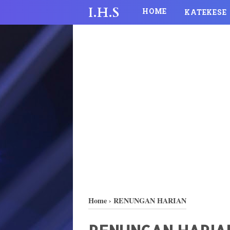
I.H.S
HOME
KATEKESE
Home
›
RENUNGAN HARIAN