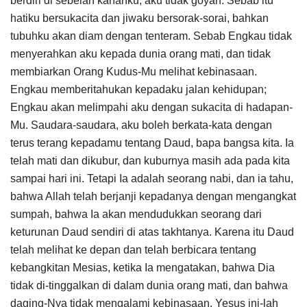
berdiri di sebelah kananku, aku tidak goyah. Sebab itu
hatiku bersukacita dan jiwaku bersorak-sorai, bahkan
tubuhku akan diam dengan tenteram. Sebab Engkau tidak
menyerahkan aku kepada dunia orang mati, dan tidak
membiarkan Orang Kudus-Mu melihat kebinasaan.
Engkau memberitahukan kepadaku jalan kehidupan;
Engkau akan melimpahi aku dengan sukacita di hadapan-
Mu. Saudara-saudara, aku boleh berkata-kata dengan
terus terang kepadamu tentang Daud, bapa bangsa kita. Ia
telah mati dan dikubur, dan kuburnya masih ada pada kita
sampai hari ini. Tetapi Ia adalah seorang nabi, dan ia tahu,
bahwa Allah telah berjanji kepadanya dengan mengangkat
sumpah, bahwa Ia akan mendudukkan seorang dari
keturunan Daud sendiri di atas takhtanya. Karena itu Daud
telah melihat ke depan dan telah berbicara tentang
kebangkitan Mesias, ketika Ia mengatakan, bahwa Dia
tidak di-tinggalkan di dalam dunia orang mati, dan bahwa
daging-Nya tidak mengalami kebinasaan. Yesus ini-lah