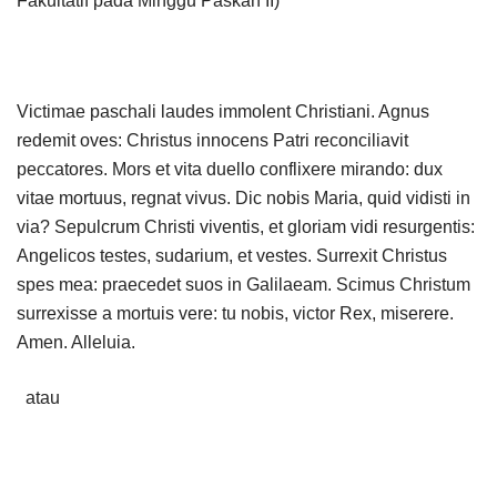
Fakultatif pada Minggu Paskah II)
Victimae paschali laudes immolent Christiani. Agnus
redemit oves: Christus innocens Patri reconciliavit
peccatores. Mors et vita duello conflixere mirando: dux
vitae mortuus, regnat vivus. Dic nobis Maria, quid vidisti in
via? Sepulcrum Christi viventis, et gloriam vidi resurgentis:
Angelicos testes, sudarium, et vestes. Surrexit Christus
spes mea: praecedet suos in Galilaeam. Scimus Christum
surrexisse a mortuis vere: tu nobis, victor Rex, miserere.
Amen. Alleluia.
atau