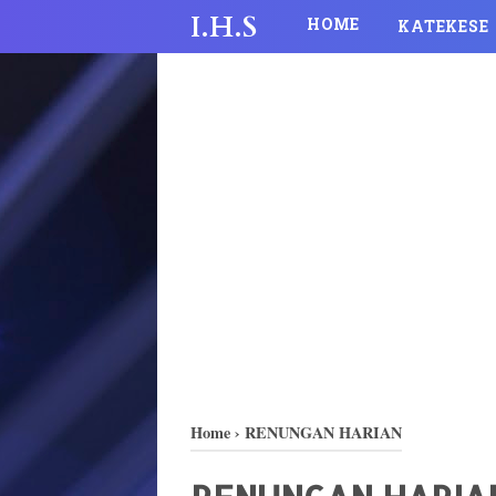
I.H.S
HOME
KATEKESE
Home
›
RENUNGAN HARIAN