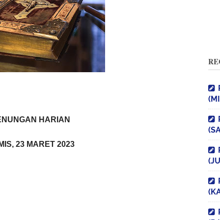
RE
(M
ENUNGAN HARIAN
(S
IS, 23 MARET 2023
(J
(K