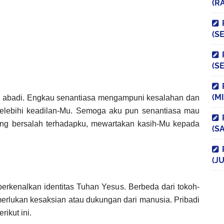
(R
(S
(S
(M
al abadi. Engkau senantiasa mengampuni kesalahan dan
elebihi keadilan-Mu. Semoga aku pun senantiasa mau
ng bersalah terhadapku, mewartakan kasih-Mu kepada
(S
(JU
mperkenalkan identitas Tuhan Yesus. Berbeda dari tokoh-
erlukan kesaksian atau dukungan dari manusia. Pribadi
ikut ini.