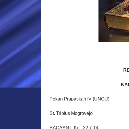
R
KAM
Pekan Prapaskah IV (UNGU)
St. Tribius Mogrovejo
BACAAN I: Kel. 32:7-14