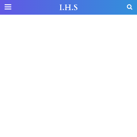
I.H.S