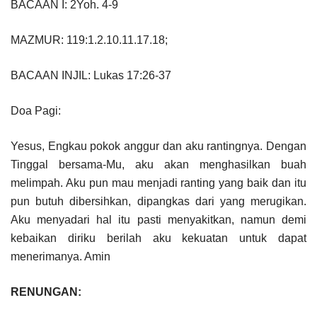
BACAAN I: 2Yoh. 4-9
MAZMUR: 119:1.2.10.11.17.18;
BACAAN INJIL: Lukas 17:26-37
Doa Pagi:
Yesus, Engkau pokok anggur dan aku rantingnya. Dengan
Tinggal bersama-Mu, aku akan menghasilkan buah
melimpah. Aku pun mau menjadi ranting yang baik dan itu
pun butuh dibersihkan, dipangkas dari yang merugikan.
Aku menyadari hal itu pasti menyakitkan, namun demi
kebaikan diriku berilah aku kekuatan untuk dapat
menerimanya. Amin
RENUNGAN: