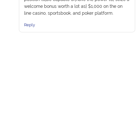
welcome bonus worth a lot as} $1,000 on the on
line casino, sportsbook, and poker platform.
Reply