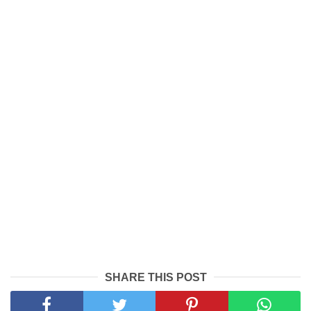
SHARE THIS POST