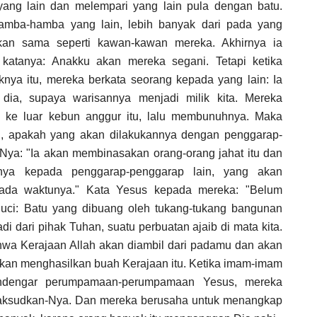
ng lain dan melempari yang lain pula dengan batu.
amba-hamba yang lain, lebih banyak dari pada yang
ukan sama seperti kawan-kawan mereka. Akhirnya ia
atanya: Anakku akan mereka segani. Tetapi ketika
knya itu, mereka berkata seorang kepada yang lain: Ia
 dia, supaya warisannya menjadi milik kita. Mereka
ke luar kebun anggur itu, lalu membunuhnya. Maka
ng, apakah yang akan dilakukannya dengan penggarap-
Nya: "Ia akan membinasakan orang-orang jahat itu dan
ya kepada penggarap-penggarap lain, yang akan
ada waktunya." Kata Yesus kepada mereka: "Belum
uci: Batu yang dibuang oleh tukang-tukang bangunan
jadi dari pihak Tuhan, suatu perbuatan ajaib di mata kita.
hwa Kerajaan Allah akan diambil dari padamu dan akan
akan menghasilkan buah Kerajaan itu. Ketika imam-imam
endengar perumpamaan-perumpamaan Yesus, mereka
maksudkan-Nya. Dan mereka berusaha untuk menangkap