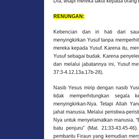
Dia, tetapi mereka takut kepada orang
RENUNGAN:
Kebencian dan iri hati dari sau
menyingkirkan Yusuf tanpa memperhit
mereka kepada Yusuf. Karena itu, me
Yusuf sebagai budak. Karena penyelen
dan melalui jabatannya ini, Yusuf m
37:3-4.12.13a.17b-28).
Nasib Yesus mirip dengan nasib Yusu
tidak memperhitungkan segala k
menyingkirkan-Nya. Tetapi Allah Y
jahat manusia. Melalui peristiwa-peri
Nya untuk menyelamatkan manusia. “B
batu penjuru” (Mat. 21:33-43.45-46)
pembantu Firaun yang kemudian meny