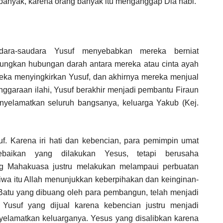
 banyak, karena orang banyak itu menganggap Dia nabi.
dara-saudara Yusuf menyebabkan mereka berniat
ungkan hubungan darah antara mereka atau cinta ayah
reka menyingkirkan Yusuf, dan akhirnya mereka menjual
ggaraan ilahi, Yusuf berakhir menjadi pembantu Firaun
enyelamatkan seluruh bangsanya, keluarga Yakub (Kej.
f. Karena iri hati dan kebencian, para pemimpin umat
ebaikan yang dilakukan Yesus, tetapi berusaha
ang Mahakuasa justru melakukan melampaui perbuatan
stiwa itu Allah menunjukkan keberpihakan dan keinginan-
atu yang dibuang oleh para pembangun, telah menjadi
. Yusuf yang dijual karena kebencian justru menjadi
elamatkan keluarganya. Yesus yang disalibkan karena