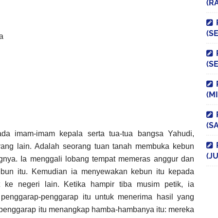
(R
(S
a
(S
(M
(S
pada imam-imam kepala serta tua-tua bangsa Yahudi,
ang lain. Adalah seorang tuan tanah membuka kebun
(JU
gnya. Ia menggali lobang tempat memeras anggur dan
ebun itu. Kemudian ia menyewakan kebun itu kepada
 ke negeri lain. Ketika hampir tiba musim petik, ia
enggarap-penggarap itu untuk menerima hasil yang
-penggarap itu menangkap hamba-hambanya itu: mereka