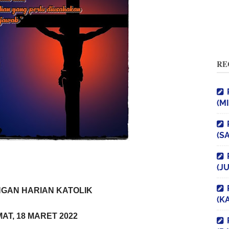
RE
(M
(S
(J
GAN HARIAN KATOLIK
(K
AT, 18 MARET 2022