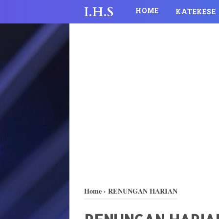
I.H.S
HOME
KATEKESE
Home
›
RENUNGAN HARIAN