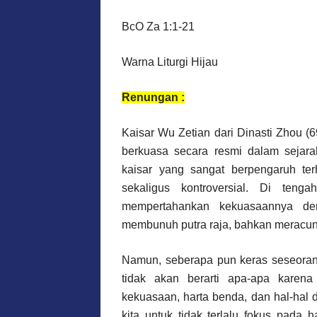
BcO Za 1:1-21
Warna Liturgi Hijau
Renungan :
Kaisar Wu Zetian dari Dinasti Zhou (
berkuasa secara resmi dalam sejara
kaisar yang sangat berpengaruh te
sekaligus kontroversial. Di teng
mempertahankan kekuasaannya de
membunuh putra raja, bahkan meracuni
Namun, seberapa pun keras seseorang
tidak akan berarti apa-apa karena
kekuasaan, harta benda, dan hal-hal d
kita untuk tidak terlalu fokus pada