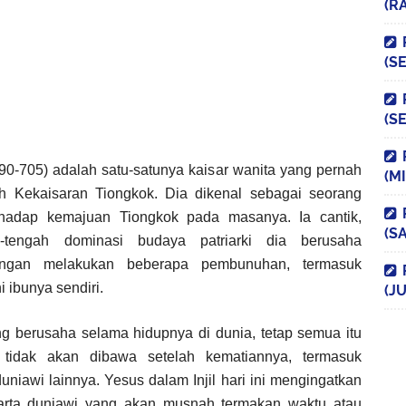
(R
(S
(S
690-705) adalah satu-satunya kaisar wanita yang pernah
(M
h Kekaisaran Tiongkok. Dia dikenal sebagai seorang
rhadap kemajuan Tiongkok pada masanya. Ia cantik,
(S
ah-tengah dominasi budaya patriarki dia berusaha
ngan melakukan beberapa pembunuhan, termasuk
 ibunya sendiri.
(JU
 berusaha selama hidupnya di dunia, tetap semua itu
 tidak akan dibawa setelah kematiannya, termasuk
uniawi lainnya. Yesus dalam Injil hari ini mengingatkan
 harta duniawi yang akan musnah termakan waktu atau