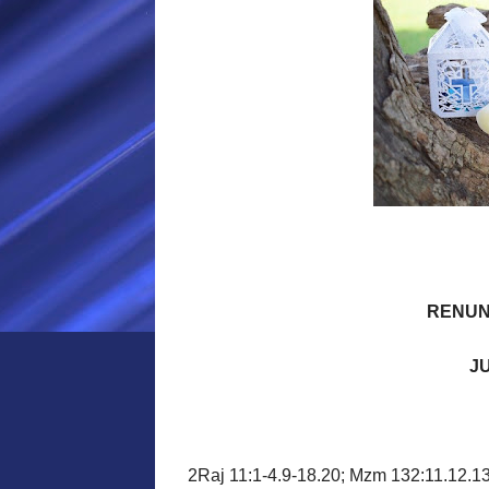
RENUN
JU
2Raj 11:1-4.9-18.20; Mzm 132:11.12.13