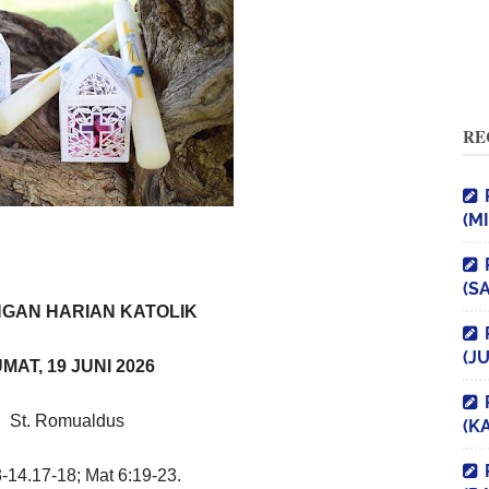
RE
(M
(S
GAN HARIAN KATOLIK
(J
MAT, 19 JUNI 2026
St. Romualdus
(K
-14.17-18; Mat 6:19-23.