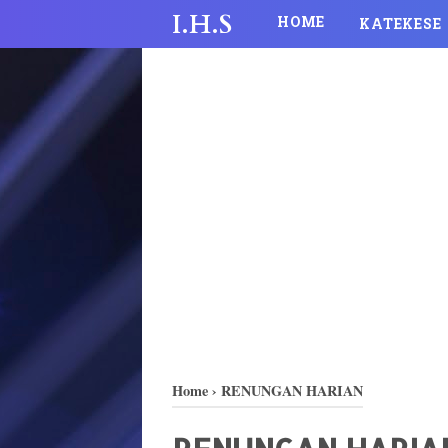
I.H.S
HOME
KATEKESE
Home
›
RENUNGAN HARIAN