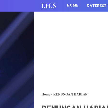
I.H.S
HOME
KATEKESE
Home
›
RENUNGAN HARIAN