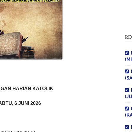
RE
(M
(S
GAN HARIAN KATOLIK
(J
ABTU, 6 JUNI 2026
(K