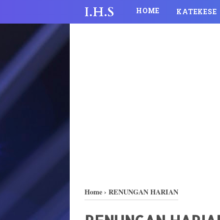
I.H.S
HOME
KATEKESE
Home
›
RENUNGAN HARIAN