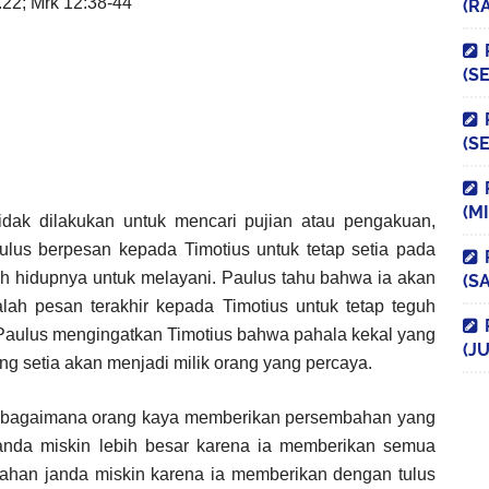
.22; Mrk 12:38-44
(R
(S
(S
(M
idak dilakukan untuk mencari pujian atau pengakuan,
Paulus berpesan kepada Timotius untuk tetap setia pada
h hidupnya untuk melayani. Paulus tahu bahwa ia akan
(S
lah pesan terakhir kepada Timotius untuk tetap teguh
Paulus mengingatkan Timotius bahwa pahala kekal yang
(JU
ng setia akan menjadi milik orang yang percaya.
i bagaimana orang kaya memberikan persembahan yang
janda miskin lebih besar karena ia memberikan semua
bahan janda miskin karena ia memberikan dengan tulus