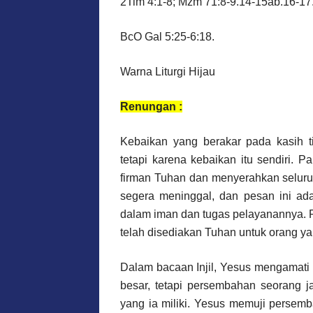
2Tim 4:1-8; Mzm 71:8-9.14-15ab.16-17
BcO Gal 5:25-6:18.
Warna Liturgi Hijau
Renungan :
Kebaikan yang berakar pada kasih t
tetapi karena kebaikan itu sendiri. 
firman Tuhan dan menyerahkan seluru
segera meninggal, dan pesan ini ada
dalam iman dan tugas pelayanannya. 
telah disediakan Tuhan untuk orang ya
Dalam bacaan Injil, Yesus mengamat
besar, tetapi persembahan seorang 
yang ia miliki. Yesus memuji persem