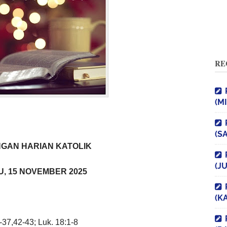
RE
(M
(S
GAN HARIAN KATOLIK
(J
, 15 NOVEMBER 2025
(K
6-37,42-43;
Luk
. 18:1-8