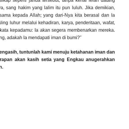
sikap
seperti
janda
tersebut
,
tanpa
kenal
lelah
datang
ya
, sang hakim yang
lalim
itu
pun
luluh
. Jika
demikian
,
sama
kepada
Allah; yang
dari
-Nya
kita
berasal
dan
Ia
aling
luhur
melalui
kehadiran
,
karya
,
penderitaan
,
wafat
,
kata
kepadamu
:
Ia
akan
segera
membenarkan
mereka
.
ng
,
adakah
Ia
mendapati
iman
di
bumi
?"
engasih
,
tuntunlah
kami
menuju
ketahanan
iman
dan
rapan
akan
kasih
setia
yang
Engkau
anugerahkan
n.