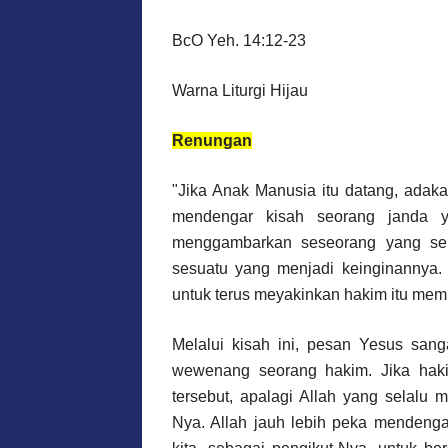
BcO
Yeh. 14:12-23
Warna
Liturgi
Hijau
Renungan
"Jika Anak
Manusia
itu
datang
,
adaka
mendengar
kisah
seorang
janda
y
menggambarkan
seseorang
yang
se
sesuatu
yang
menjadi
keinginannya
.
untuk
terus
meyakinkan
hakim
itu
mem
Melalui
kisah
ini
,
pesan
Yesus
sang
wewenang
seorang
hakim. Jika ha
tersebut
,
apalagi
Allah yang
selalu
m
Nya. Allah
jauh
lebih
peka
mendenga