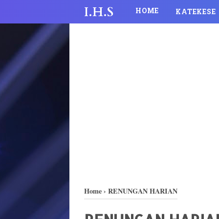
I.H.S
HOME
KATEKESE
Home
›
RENUNGAN HARIAN