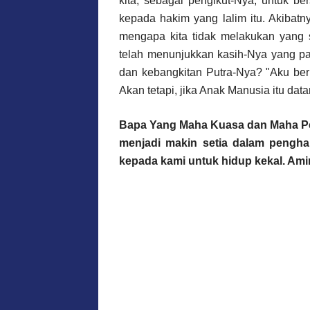
kita
,
sebagai
pengikut
-Nya,
untuk
ber
kepada
hakim yang
lalim
itu
.
Akibatn
mengapa
kita
tidak
melakukan
yang
telah
menunjukkan
kasih
-Nya yang p
dan
kebangkitan
Putra-Nya? "Aku
ber
Akan
tetapi
,
jika
Anak
Manusia
itu
data
Bapa
Yang
Maha
Kuasa dan
Maha
P
menjadi
makin
setia
dalam
pengha
kepada
kami
untuk
hidup
kekal
. Ami