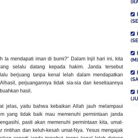
(R
(S
(S
h
Ia
mendapati
iman
di
bumi
?"
Dalam
Injil
hari
ini
,
kita
(M
ang
selalu
datang
kepada
hakim.
Janda
tersebut
lalu
berjuang
tanpa
kenal
lelah
dalam
mendapatkan
(S
Alhasil
,
perjuangannya
tidak
sia-sia
dan
kesetiaannya
buahkan
hasil
.
(JU
at
jelas
,
yaitu
bahwa
kebaikan
Allah
jauh
melampaui
kim yang
tidak
baik
mau
memenuhi
permintaan
janda
engasihi
,
pasti
akan
memenuhi
permintaan
kita
,
umat
-
r
rintihan
dan
keluh-kesah
umat
-Nya.
Yesus
mengajak