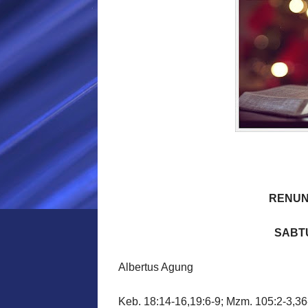
RENUN
SABTU
Albertus Agung
Keb
. 18:14-16,19:6-9;
Mzm
. 105:2-3,3