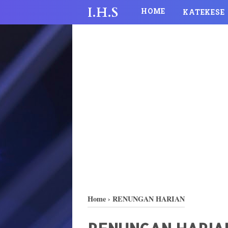
I.H.S
HOME
KATEKESE
Home
›
RENUNGAN HARIAN