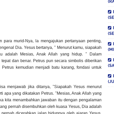
(R
(S
(S
 para murid-Nya, la mengajukan pertanyaan penting,
ngenal Dia. Yesus bertanya, " Menurut kamu, siapakah
(M
au adalah Mesias, Anak Allah yang hidup. " Dalam
tepat dan benar. Petrus pun secara simbolis diberikan
(S
ri Petrus kemudian menjadi batu karang, fondasi untuk
(JU
bisa menjawab jika ditanya, "Siapakah Yesus menurut
ti apa yang dikatakan Petrus. "Mesias, Anak Allah yang
jika kita menambahkan jawaban itu dengan pengalaman
 yang pernah disembuhkan oleh kuasa Yesus, Dia adalah
ernah dicerahkan jalan hidupnya oleh ajaran Yesus,