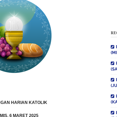
RE
(M
(S
(J
(K
GAN HARIAN KATOLIK
MIS, 6 MARET 2025