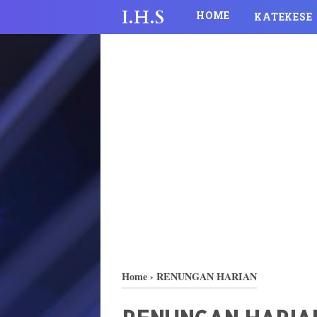
I.H.S
HOME
KATEKESE
Home
›
RENUNGAN HARIAN