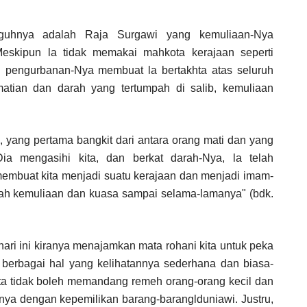
guhnya adalah Raja Surgawi yang kemuliaan-Nya
Meskipun la tidak memakai mahkota kerajaan seperti
 pengurbanan-Nya membuat la bertakhta atas seluruh
atian dan darah yang tertumpah di salib, kemuliaan
a, yang pertama bangkit dari antara orang mati dan yang
Dia mengasihi kita, dan berkat darah-Nya, la telah
 membuat kita menjadi suatu kerajaan dan menjadi imam-
lah kemuliaan dan kuasa sampai selama-lamanya" (bdk.
ari ini kiranya menajamkan mata rohani kita untuk peka
m berbagai hal yang kelihatannya sederhana dan biasa-
ita tidak boleh memandang remeh orang-orang kecil dan
nya dengan kepemilikan barang-baranglduniawi. Justru,