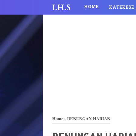
I.H.S
HOME
KATEKESE
Home
›
RENUNGAN HARIAN