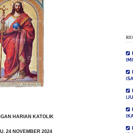
RE
(M
(S
(J
(K
GAN HARIAN KATOLIK
U, 24 NOVEMBER 2024