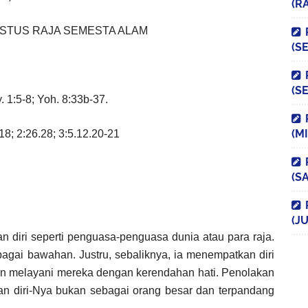
(R
ISTUS RAJA SEMESTA ALAM
(S
(S
 1:5-8; Yoh. 8:33b-37.
(M
8; 2:26.28; 3:5.12.20-21
(S
(JU
 diri seperti penguasa-penguasa dunia atau para raja.
bagai bawahan. Justru, sebaliknya, ia menempatkan diri
dan melayani mereka dengan kerendahan hati. Penolakan
n diri-Nya bukan sebagai orang besar dan terpandang