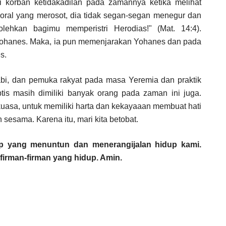
adi korban ketidakadilan pada zamannya ketika melihat
ral yang merosot, dia tidak segan-segan menegur dan
olehkan bagimu memperistri Herodias!" (Mat. 14:4).
Yohanes. Maka, ia pun memenjarakan Yohanes dan pada
es.
abi, dan pemuka rakyat pada masa Yeremia dan praktik
is masih dimiliki banyak orang pada zaman ini juga.
uasa, untuk memiliki harta dan kekayaaan membuat hati
n sesama. Karena itu, mari kita betobat.
p yang menuntun dan menerangijalan hidup kami.
firman-firman yang hidup. Amin.