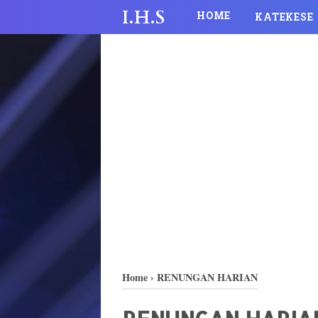
I.H.S
HOME
KATEKESE
Home
›
RENUNGAN HARIAN