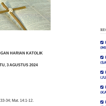
RE
(M
GAN HARIAN KATOLIK
(S
TU, 3 AGUSTUS 2024
(J
(K
33-34; Mat. 14:1-12.