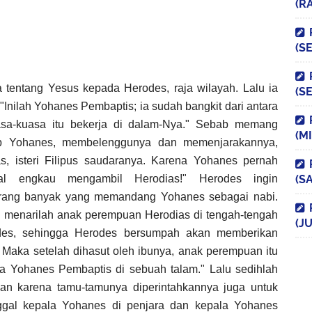
(R
(S
a tentang Yesus kepada Herodes, raja wilayah. Lalu ia
(S
Inilah Yohanes Pembaptis; ia sudah bangkit dari antara
asa-kuasa itu bekerja di dalam-Nya." Sebab memang
(M
p Yohanes, membelenggunya dan memenjarakannya,
s, isteri Filipus saudaranya. Karena Yohanes pernah
lal engkau mengambil Herodias!" Herodes ingin
(S
 orang banyak yang memandang Yohanes sebagai nabi.
s, menarilah anak perempuan Herodias di tengah-tengah
(JU
des, sehingga Herodes bersumpah akan memberikan
 Maka setelah dihasut oleh ibunya, anak perempuan itu
ala Yohanes Pembaptis di sebuah talam." Lalu sedihlah
dan karena tamu-tamunya diperintahkannya juga untuk
gal kepala Yohanes di penjara dan kepala Yohanes