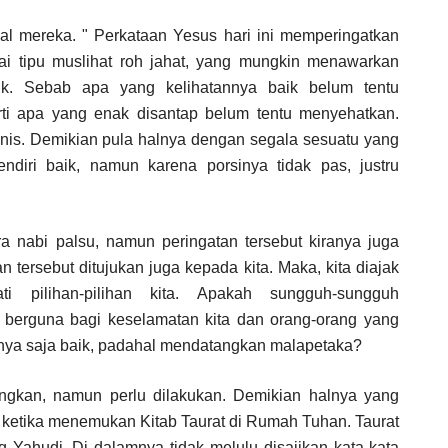
l mereka. " Perkataan Yesus hari ini memperingatkan
i tipu muslihat roh jahat, yang mungkin menawarkan
ik. Sebab apa yang kelihatannya baik belum tentu
ti apa yang enak disantap belum tentu menyehatkan.
nis. Demikian pula halnya dengan segala sesuatu yang
endiri baik, namun karena porsinya tidak pas, justru
 nabi palsu, namun peringatan tersebut kiranya juga
n tersebut ditujukan juga kepada kita. Maka, kita diajak
i pilihan-pilihan kita. Apakah sungguh-sungguh
 berguna bagi keselamatan kita dan orang-orang yang
tannya saja baik, padahal mendatangkan malapetaka?
ngkan, namun perlu dilakukan. Demikian halnya yang
, ketika menemukan Kitab Taurat di Rumah Tuhan. Taurat
g Yahudi. Di dalamnya tidak melulu disajikan kata-kata