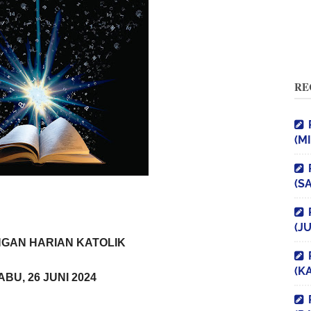
RE
(M
(S
(J
GAN HARIAN KATOLIK
(K
ABU, 26 JUNI 2024