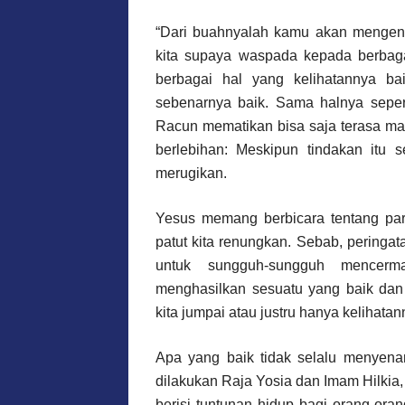
“Dari buahnyalah kamu akan mengena
kita supaya waspada kepada berbaga
berbagai hal yang kelihatannya ba
sebenarnya baik. Sama halnya seper
Racun mematikan bisa saja terasa ma
berlebihan: Meskipun tindakan itu s
merugikan.
Yesus memang berbicara tentang para
patut kita renungkan. Sebab, peringata
untuk sungguh-sungguh mencermat
menghasilkan sesuatu yang baik dan
kita jumpai atau justru hanya keliha
Apa yang baik tidak selalu menyena
dilakukan Raja Yosia dan Imam Hilkia
berisi tuntunan hidup bagi orang-oran