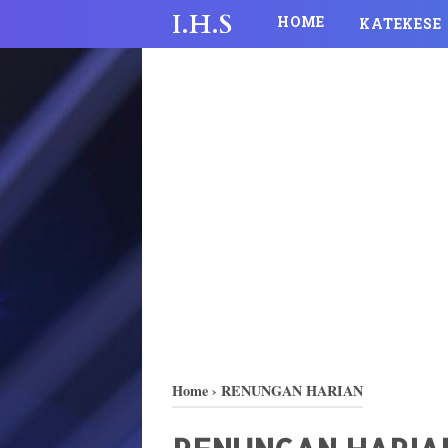
I.H.S
HOME
KATEKESE
Home
›
RENUNGAN HARIAN