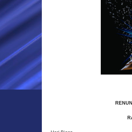
RENUN
R