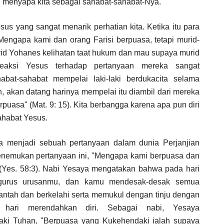
n menyapa kita sebagai sahabat-sahabat-Nya.
sus yang sangat menarik perhatian kita. Ketika itu para
Mengapa kami dan orang Farisi berpuasa, tetapi murid-
urid Yohanes kelihatan taat hukum dan mau supaya murid
aksi Yesus terhadap pertanyaan mereka sangat
bat-sahabat mempelai laki-laki berdukacita selama
 akan datang harinya mempelai itu diambil dari mereka
puasa" (Mat. 9: 15). Kita berbangga karena apa pun diri
sahabat Yesus.
a menjadi sebuah pertanyaan dalam dunia Perjanjian
nemukan pertanyaan ini, "Mengapa kami berpuasa dan
 (Yes. 58:3). Nabi Yesaya mengatakan bahwa pada hari
gurus urusanmu, dan kamu mendesak-desak semua
ntah dan berkelahi serta memukul dengan tinju dengan
 hari merendahkan diri. Sebagai nabi, Yesaya
ki Tuhan, "Berpuasa yang Kukehendaki ialah supaya