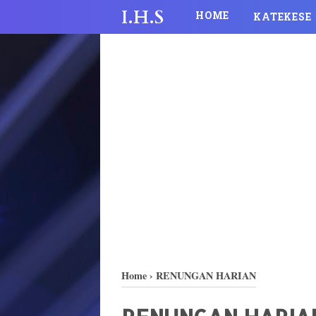
I.H.S
HOME
KATEKESE
Home
›
RENUNGAN HARIAN