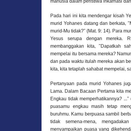
manusia dalam peristiwa inkarnasi da
Pada hari ini kita mendengar kisah Ye
murid Yohanes datang dan berkata, "
murid-Mu tidak?" (Mat. 9: 14). Para m
Yesus serupa dengan mereka. Re
membanggakan kita, "Dapatkah saha
mempelai itu bersama mereka? Namun,
dan pada waktu itulah mereka akan ber
kita, kita tetaplah sahabat mempelai, 
Pertanyaan pada murid Yohanes jug
Lama. Dalam Bacaan Pertama kita me
Engkau tidak memperhatikannya? ..."
puasamu engkau masih tetap men
buruhmu. Kamu berpuasa sambil berba
tidak semena-mena, mengadakan
menyampaikan puasa yang dikehenda