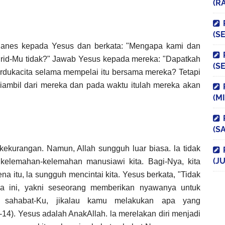
(R
(S
hanes kepada Yesus dan berkata: "Mengapa kami dan
murid-Mu tidak?" Jawab Yesus kepada mereka: "Dapatkah
(S
erdukacita selama mempelai itu bersama mereka? Tetapi
iambil dari mereka dan pada waktu itulah mereka akan
(M
(S
kekurangan. Namun, Allah sungguh luar biasa. la tidak
(JU
kelemahan-kelemahan manusiawi kita. Bagi-Nya, kita
na itu, la sungguh mencintai kita. Yesus berkata, "Tidak
da ini, yakni seseorang memberikan nyawanya untuk
h sahabat-Ku, jikalau kamu melakukan apa yang
14). Yesus adalah AnakAllah. la merelakan diri menjadi