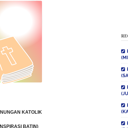
RE
(M
(S
(J
(K
NUNGAN KATOLIK
INSPIRASI BATIN)