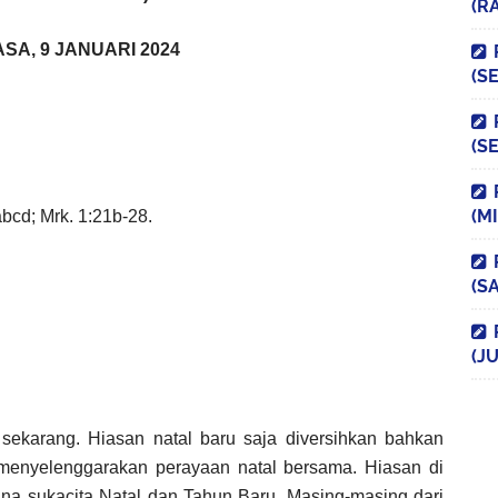
(R
SA, 9 JANUARI 2024
(S
(S
(M
bcd; Mrk. 1:21b-28.
(S
(JU
sekarang. Hiasan natal baru saja diversihkan bahkan
menyelenggarakan perayaan natal bersama. Hiasan di
na sukacita Natal dan Tahun Baru. Masing-masing dari