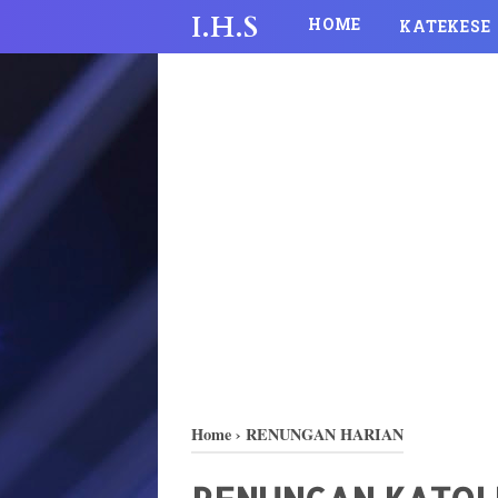
I.H.S
HOME
KATEKESE
Home
›
RENUNGAN HARIAN