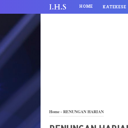
I.H.S
HOME
KATEKESE
Home
›
RENUNGAN HARIAN