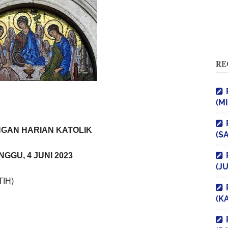
RE
(M
GAN HARIAN KATOLIK
(S
NGGU, 4 JUNI 2023
(J
IH)
(K