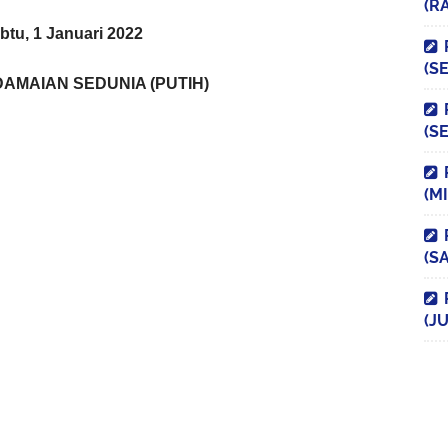
(R
btu, 1 Januari 2022
(S
AMAIAN SEDUNIA (PUTIH)
(S
(M
(S
(JU