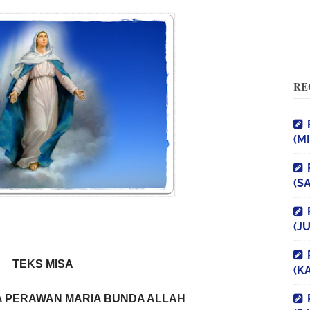
RE
(M
(S
(J
TEKS MISA
(K
A PERAWAN MARIA BUNDA ALLAH