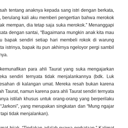
sah tentang anaknya kepada sang istri dengan berkata,
ya, berulang kali aku memberi pengertian bahwa merokok
 gak mempan, dia tetap saja suka merokok.” Menanggapi
erkata dengan santai, “Bagaimana mungkin anak kita mau
 bapak sendiri setiap hari membeli rokok di warung
 istrinya, bapak itu pun akhirnya ngeloyor pergi sambil
nya.
kemunafikan para ahli Taurat yang suka mengajarkan
eka sendiri ternyata tidak menjalankannya (bdk. Luk
eresahan di kalangan umat. Mereka resah bukan karena
h Taurat, namun karena para ahli Taurat sendiri ternyata
nya istilah khusus untuk orang-orang yang berperilaku
tu “Jarkoni”, yang merupakan singkatan dan “Mung ngajar
tapi tidak menjalankan).
mat bijak, “Tindakan adalah nyawa perkataan.” Kalimat