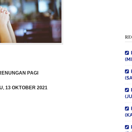
RE
(M
RENUNGAN PAGI
(S
, 13 OKTOBER 2021
(J
(K