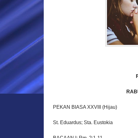
RABU
PEKAN BIASA XXVIII (Hijau)
St. Eduardus; Sta. Eustokia
BACAAN I: Rm. 2:1-11