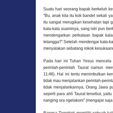
Suatu hari seorang bapak berkeluh ke
“Bu, anak kita itu kok bandel sekali 
itu sangat merugikan kesehatan tapi
kata-kata suaminya, sang istri pun b
mendengarkan perkataan bapak kalau
tetangga?” Setelah mendengar kata-kata
menyalakan sebatang rokok kesukaan
Pada hari ini Tuhan Yesus mencela 
perintah-penintah Taurat namun mer
11:46). Hal ini tentu menimbulkan k
tidak mau menjalankan perintah-perinta
tidak menjalankannya. Orang Jawa pu
seperti para ahli Taurat tersebut, yai
nanging ora ngelakoni” (mengajar saja 
Bangsa Tiongkok memiliki sebuah kali