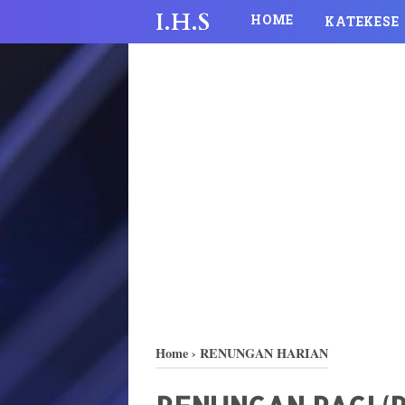
I.H.S
HOME
KATEKESE
Home
›
RENUNGAN HARIAN